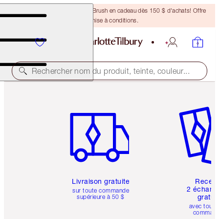
Recevez un pinceau Bronzing Brush en cadeau dès 150 $ d'achats! Offre
soumise à conditions.
Rechercher nom du produit, teinte, couleur...
Article 1 sur 6
Article 
Livraison gratuite
Recev
2 échanti
sur toute commande
gratui
supérieure à 50 $
avec toute
comman