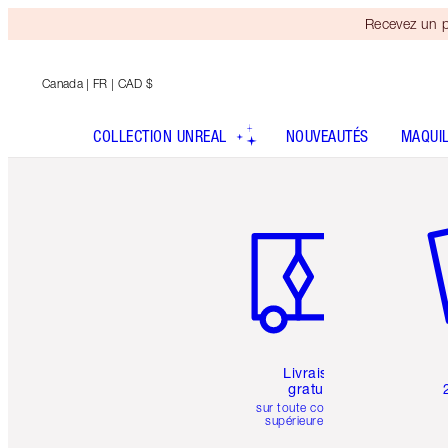
Recevez un p
Canada
| FR | CAD $
COLLECTION UNREAL
NOUVEAUTÉS
MAQUI
Article 1 sur 6
Art
Livraison
gratuite
sur toute commande
supérieure à 50 $