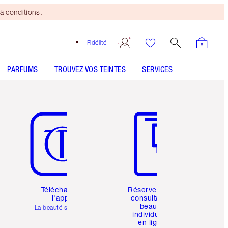
à conditions.
Fidélité
PARFUMS
TROUVEZ VOS TEINTES
SERVICES
Article 5 sur 6
Article 6 sur 6
Téléchargez
Réservez une
l'appli
consultation
beauté
La beauté simplifiée
individuelle
en ligne