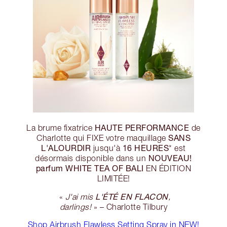
HAUTE PERFORMANCE
La brume fixatrice
de
SANS
Charlotte qui FIXE votre maquillage
L'ALOURDIR
16 HEURES
jusqu'à
* est
NOUVEAU!
désormais disponible dans un
parfum WHITE TEA OF BALI
EN ÉDITION
LIMITÉE!
L'ÉTÉ EN FLACON
«
J'ai mis
,
darlings!
» – Charlotte Tilbury
Shop Airbrush Flawless Setting Spray in NEW!