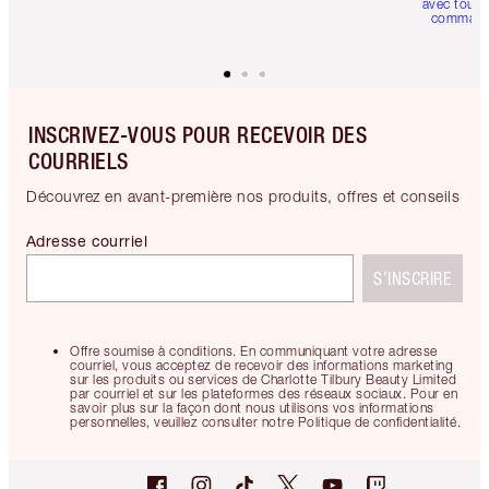
avec toute
comman
INSCRIVEZ-VOUS POUR RECEVOIR DES
COURRIELS
Découvrez en avant-première nos produits, offres et conseils
Adresse courriel
S’INSCRIRE
Offre soumise à conditions. En communiquant votre adresse
courriel, vous acceptez de recevoir des informations marketing
sur les produits ou services de Charlotte Tilbury Beauty Limited
par courriel et sur les plateformes des réseaux sociaux. Pour en
savoir plus sur la façon dont nous utilisons vos informations
personnelles, veuillez consulter notre Politique de confidentialité.