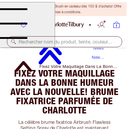
Recevez un pinceau Bronzing Brush en cadeau dès 150 $ d'achats! Offre
soumise à conditions.
Rechercher nom du produit, teinte, couleur...
News
New
Products
Fixez Votre Maquillage Dans La Bonne
FIXEZ VOTRE MAQUILLAGE
Humeur Avec La Nouvelle! Brume
Fixatrice Parfumée De Charlotte
DANS LA BONNE HUMEUR
AVEC LA NOUVELLE! BRUME
FIXATRICE PARFUMÉE DE
CHARLOTTE
La célèbre brume fixatrice Airbrush Flawless
Setting Spray de Charlotte est maintenant