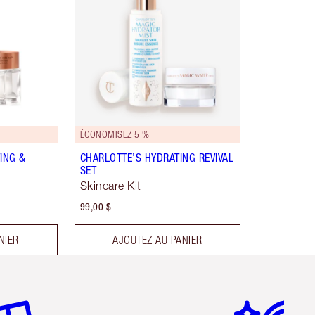
ÉCONOMISEZ 5 %
ING &
CHARLOTTE’S HYDRATING REVIVAL
SET
Skincare Kit
99,00 $
NIER
AJOUTEZ AU PANIER
icle 2 sur 6
Article 3 sur 6
Article 4 sur 6