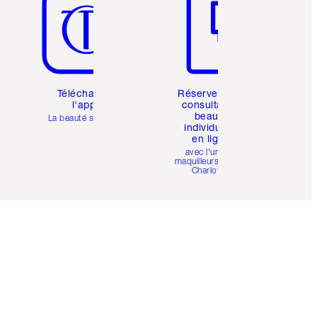
Téléchargez
Réservez une
l'appli
consultation
beauté
La beauté simplifiée
individuelle
en ligne
avec l'un des
maquilleurs pro de
Charlotte.