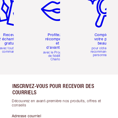
Recevez
Profitez de
Compléter
2 échantillons
récompenses
votre profil
gratuits
et
beauté
d'avantages
avec toutes les
pour obtenir des
commandes
recommandations
avec le Programme
personnalisées
de fidélité de
Charlotte
INSCRIVEZ-VOUS POUR RECEVOIR DES
COURRIELS
Découvrez en avant-première nos produits, offres et
conseils
Adresse courriel