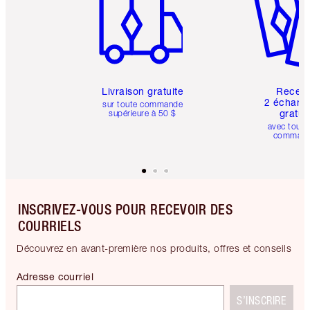
Livraison gratuite
Recev
2 échanti
sur toute commande
gratui
supérieure à 50 $
avec toute
comman
INSCRIVEZ-VOUS POUR RECEVOIR DES
COURRIELS
Découvrez en avant-première nos produits, offres et conseils
Adresse courriel
S’INSCRIRE