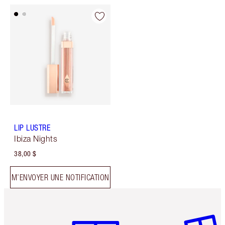
LIP LUSTRE
Ibiza Nights
38,00 $
M’ENVOYER UNE NOTIFICATION
Article 1 sur 6
Article 