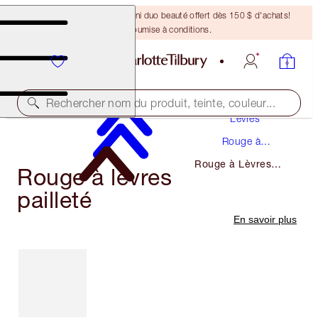
DERNIÈRE CHANCE ! Un mini duo beauté offert dès 150 $ d'achats!
Offre soumise à conditions.
Maquillage
Rechercher nom du produit, teinte, couleur...
Lèvres
Rouge à
Lèvres
Rouge à Lèvres
Rouge à lèvres
Pailleté
pailleté
En savoir plus