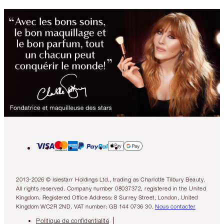
2013-2026 © Islestarr Holdings Ltd., trading as Charlotte Tilbury Beauty.
All rights reserved. Company number 08037372, registered in the United
Kingdom. Registered Office Address: 8 Surrey Street, London, United
Kingdom WC2R 2ND. VAT number: GB 144 0736 30.
Nous contacter
Politique de confidentialité