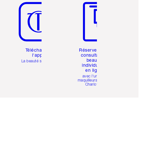
Téléchargez
Réservez une
l'appli
consultation
beauté
La beauté simplifiée
individuelle
en ligne
avec l'un des
maquilleurs pro de
Charlotte.