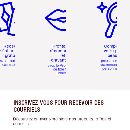
Recevez
Profitez de
Compléter
2 échantillons
récompenses
votre profil
gratuits
et
beauté
d'avantages
avec toutes les
pour obtenir des
commandes
recommandations
avec le Programme
personnalisées
de fidélité de
Charlotte
INSCRIVEZ-VOUS POUR RECEVOIR DES
COURRIELS
Découvrez en avant-première nos produits, offres et
conseils