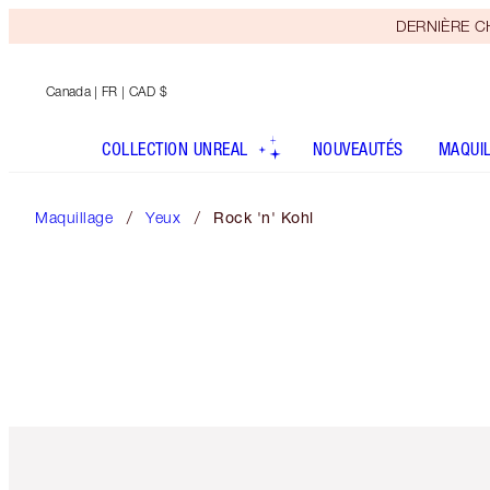
DERNIÈRE CHA
Canada
| FR | CAD $
COLLECTION UNREAL
NOUVEAUTÉS
MAQUI
Maquillage
Yeux
Rock 'n' Kohl
Article 1 sur 6
Art