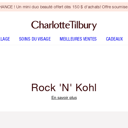
NCE ! Un mini duo beauté offert dès 150 $ d'achats! Offre soumise 
LLAGE
SOINS DU VISAGE
MEILLEURES VENTES
CADEAUX
Rock 'N' Kohl
En savoir plus
icle 2 sur 6
Article 3 sur 6
Article 4 sur 6