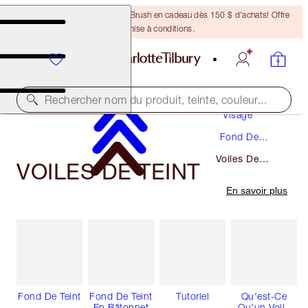
Recevez un pinceau Bronzing Brush en cadeau dès 150 $ d'achats! Offre
soumise à conditions.
Maquillage
Rechercher nom du produit, teinte, couleur...
Visage
Fond De
Teint
Voiles De
VOILES DE TEINT
Teint
En savoir plus
Fond De Teint
Fond De Teint
Tutoriel
Qu'est-Ce
En Bâtonnet
Qu'un Voile