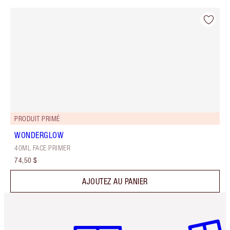
PRODUIT PRIMÉ
WONDERGLOW
40ML FACE PRIMER
74,50 $
AJOUTEZ AU PANIER
Article 1 sur 6
Article 