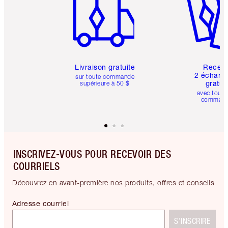
Livraison gratuite
Recev
2 échanti
sur toute commande
gratui
supérieure à 50 $
avec toute
comman
INSCRIVEZ-VOUS POUR RECEVOIR DES
COURRIELS
Découvrez en avant-première nos produits, offres et conseils
Adresse courriel
S’INSCRIRE