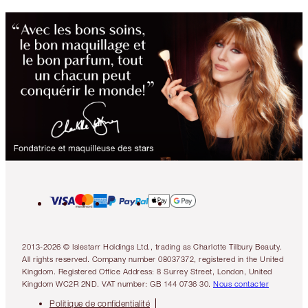
2013-2026 © Islestarr Holdings Ltd., trading as Charlotte Tilbury Beauty.
All rights reserved. Company number 08037372, registered in the United
Kingdom. Registered Office Address: 8 Surrey Street, London, United
Kingdom WC2R 2ND. VAT number: GB 144 0736 30.
Nous contacter
Politique de confidentialité