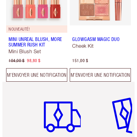
NOUVEAUTÉ!
MINI UNREAL BLUSH, MORE
GLOWGASM MAGIC DUO
SUMMER RUSH KIT
Cheek Kit
Mini Blush Set
104,00 $
98,80 $
151,00 $
M’ENVOYER UNE NOTIFICATION
M’ENVOYER UNE NOTIFICATION
Article 1 sur 6
Article 