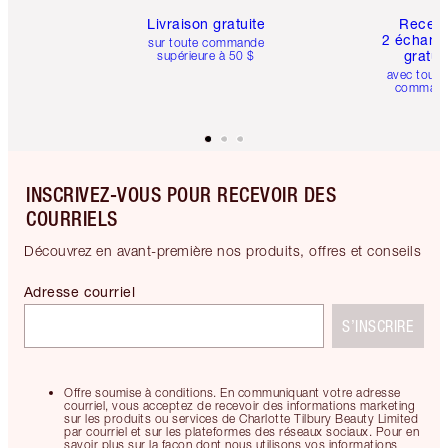
Livraison gratuite
Recev
2 échanti
sur toute commande
gratui
supérieure à 50 $
avec toute
comman
INSCRIVEZ-VOUS POUR RECEVOIR DES
COURRIELS
Découvrez en avant-première nos produits, offres et conseils
Adresse courriel
S’INSCRIRE
Offre soumise à conditions. En communiquant votre adresse
courriel, vous acceptez de recevoir des informations marketing
sur les produits ou services de Charlotte Tilbury Beauty Limited
par courriel et sur les plateformes des réseaux sociaux. Pour en
savoir plus sur la façon dont nous utilisons vos informations