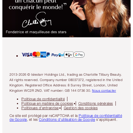
2013-2026 © Islestarr Holdings Ltd., trading as Charlotte Tilbury Beauty.
All rights reserved. Company number 08037372, registered in the United
Kingdom. Registered Office Address: 8 Surrey Street, London, United
Kingdom WC2R 2ND. VAT number: GB 144 0736 30.
Nous contacter
Politique de confidentialité
Politique en matière de cookies
Conditions générales
Politiques d’entreprise
Gestion des cookies
Ce site est protégé par reCAPTCHA et la
Politique de confidentialité
de Google
, et les
Conditions d'utilisation de Google
s’appliquent.