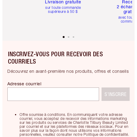
Livraison gratuite
Recev
2 échanti
sur toute commande
gratui
supérieure à 50 $
avec toute
comman
INSCRIVEZ-VOUS POUR RECEVOIR DES
COURRIELS
Découvrez en avant-première nos produits, offres et conseils
Adresse courriel
S’INSCRIRE
Offre soumise à conditions. En communiquant votre adresse
courriel, vous acceptez de recevoir des informations marketing
sur les produits ou services de Charlotte Tilbury Beauty Limited
par courriel et sur les plateformes des réseaux sociaux. Pour en
savoir plus sur la façon dont nous utilisons vos informations
personnelles, veuillez consulter notre Politique de confidentialité.