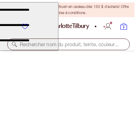
Recevez un pinceau Bronzing Brush en cadeau dès 150 $ d'achats! Offre
soumise à conditions.
Rechercher nom du produit, teinte, couleur...
UNREAL, BEAUTIFUL ISLAND GLOW DUO
FACE KIT
106,00 $