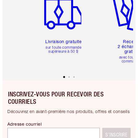
Livraison gratuite
Recev
2 échanti
sur toute commande
gratui
supérieure à 50 $
avec toute
comman
INSCRIVEZ-VOUS POUR RECEVOIR DES
COURRIELS
Découvrez en avant-première nos produits, offres et conseils
Adresse courriel
S’INSCRIRE