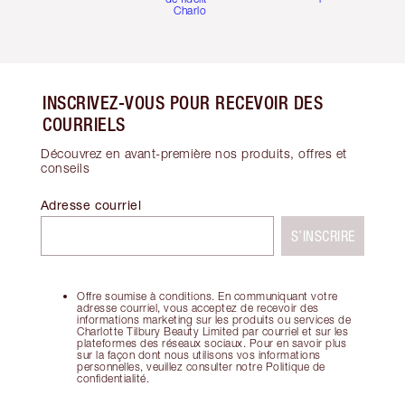
Charlotte
INSCRIVEZ-VOUS POUR RECEVOIR DES
COURRIELS
Découvrez en avant-première nos produits, offres et
conseils
Adresse courriel
S’INSCRIRE
Offre soumise à conditions. En communiquant votre
adresse courriel, vous acceptez de recevoir des
informations marketing sur les produits ou services de
Charlotte Tilbury Beauty Limited par courriel et sur les
plateformes des réseaux sociaux. Pour en savoir plus
sur la façon dont nous utilisons vos informations
personnelles, veuillez consulter notre Politique de
confidentialité.