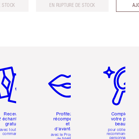
E STOCK
EN RUPTURE DE STOCK
AJ
icle 2 sur 6
Article 3 sur 6
Article 4 sur 6
Recevez
Profitez de
Compléter
2 échantillons
récompenses
votre profil
gratuits
et
beauté
d'avantages
avec toutes les
pour obtenir des
commandes
recommandations
avec le Programme
personnalisées
de fidélité de