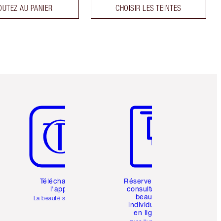
OUTEZ AU PANIER
CHOISIR LES TEINTES
Article 5 sur 6
Article 6 sur 6
Téléchargez
Réservez une
l'appli
consultation
beauté
La beauté simplifiée
individuelle
en ligne