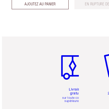
AJOUTEZ AU PANIER
EN RUPTURE D
Article 1 sur 6
Art
Livraison
gratuite
sur toute commande
supérieure à 50 $