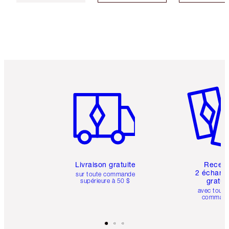
Article 1 sur 6
Article 
Livraison gratuite
Recev
2 échanti
sur toute commande
gratui
supérieure à 50 $
avec toute
comman