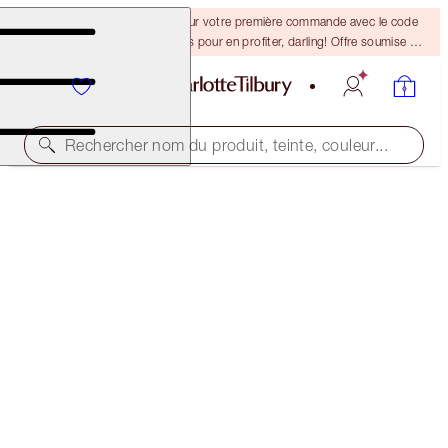
-15 % + la livraison gratuite sur votre première commande avec le code
DARLING15. Connectez-vous pour en profiter, darling! Offre soumise à
conditions.
Rechercher nom du produit, teinte, couleur...
SAVE 20%
PLUMPER-LOOKING LIPS KIT
LIP KIT
111,00 $