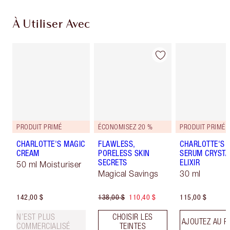
À Utiliser Avec
PRODUIT PRIMÉ
ÉCONOMISEZ 20 %
PRODUIT PRIMÉ
CHARLOTTE'S MAGIC
FLAWLESS,
CHARLOTTE'S 
CREAM
PORELESS SKIN
SERUM CRYSTA
SECRETS
ELIXIR
50 ml Moisturiser
Magical Savings
30 ml
142,00 $
138,00 $
110,40 $
115,00 $
N’EST PLUS
CHOISIR LES
AJOUTEZ AU P
COMMERCIALISÉ
TEINTES