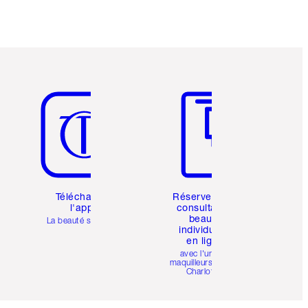
Article 5 sur 6
Article 6 sur 6
Téléchargez
Réservez une
l'appli
consultation
beauté
La beauté simplifiée
individuelle
en ligne
avec l'un des
maquilleurs pro de
Charlotte.