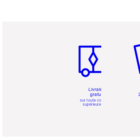
Article 1 sur 6
Art
Livraison
gratuite
sur toute commande
supérieure à 50 $