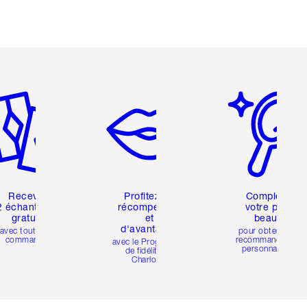
icle 2 sur 6
Article 3 sur 6
Article 4 sur 6
Recevez
Profitez de
Compléter
2 échantillons
récompenses
votre profil
gratuits
et
beauté
d'avantages
avec toutes les
pour obtenir des
commandes
recommandations
avec le Programme
personnalisées
de fidélité de
Charlotte