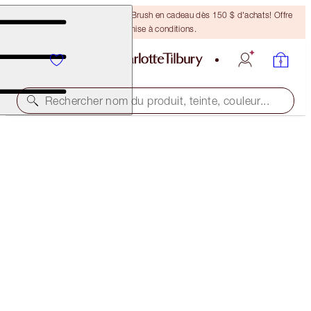
Recevez un pinceau Bronzing Brush en cadeau dès 150 $ d'achats! Offre
soumise à conditions.
Rechercher nom du produit, teinte, couleur...
LIMITED EDITION
PILLOW TALK JEWEL LIP KIT
LIP KIT
62,00 $