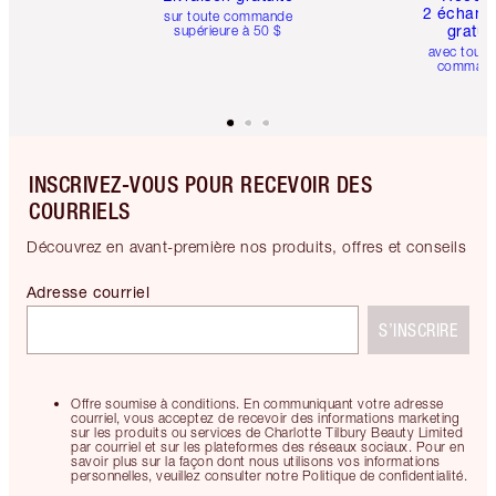
2 échanti
sur toute commande
gratui
supérieure à 50 $
avec toute
comman
INSCRIVEZ-VOUS POUR RECEVOIR DES
COURRIELS
Découvrez en avant-première nos produits, offres et conseils
Adresse courriel
S’INSCRIRE
Offre soumise à conditions. En communiquant votre adresse
courriel, vous acceptez de recevoir des informations marketing
sur les produits ou services de Charlotte Tilbury Beauty Limited
par courriel et sur les plateformes des réseaux sociaux. Pour en
savoir plus sur la façon dont nous utilisons vos informations
personnelles, veuillez consulter notre Politique de confidentialité.