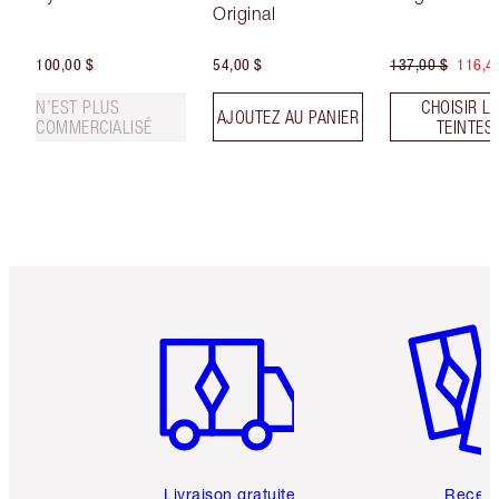
Original
100,00 $
54,00 $
137,00 $
116,4
N’EST PLUS
CHOISIR L
AJOUTEZ AU PANIER
COMMERCIALISÉ
TEINTES
Article 1 sur 6
Article 
Livraison gratuite
Recev