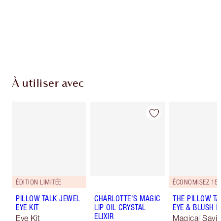
Livraison standard gratuite quand vous
dépensez 50,00 $
Choisissez 2 échantillons gratuits au moment
du paiement
À utiliser avec
ÉDITION LIMITÉE
ÉCONOMISEZ 15
PILLOW TALK JEWEL
CHARLOTTE'S MAGIC
THE PILLOW TA
EYE KIT
LIP OIL CRYSTAL
EYE & BLUSH 
ELIXIR
Eye Kit
Magical Savi