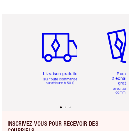
Article 1 sur 6
Article 
Livraison gratuite
Recev
2 échanti
sur toute commande
gratui
supérieure à 50 $
avec toute
comman
INSCRIVEZ-VOUS POUR RECEVOIR DES
COURRIELS