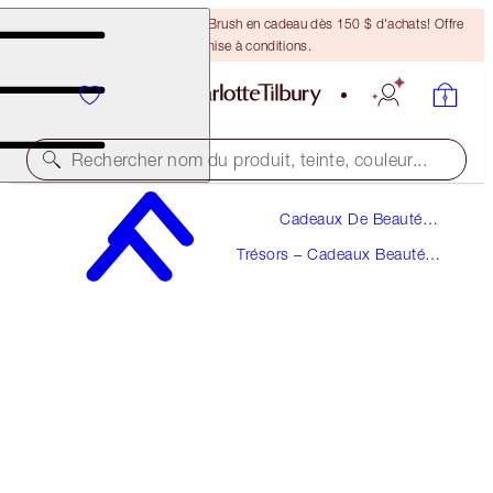
Recevez un pinceau Bronzing Brush en cadeau dès 150 $ d'achats! Offre
soumise à conditions.
Rechercher nom du produit, teinte, couleur...
Cadeaux De Beauté
ÉCONOMISEZ 10 %!
De Luxe
Trésors – Cadeaux Beauté À
PILLOW TALK IN BLOOM KIT
Plus De 120 $
MAKEUP KIT
260,00 $
234,00 $
(
260,00 $
/
10
ml
)