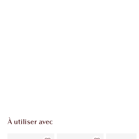
Gagnez 234 points de fidélité
En savoir plus
EXCLUSIVITÉS CHARLOTTE TILBURY
Club fidélité Charlotte's Darlings. Gagnez des
points de fidélité à chaque achat!
Livraison standard gratuite quand vous
dépensez 50,00 $
Choisissez 2 échantillons gratuits au moment
du paiement
À utiliser avec