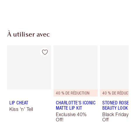
Choisissez 2 échantillons gratuits au moment
du paiement
À utiliser avec
40 % DE RÉDUCTION
40 % DE RÉDUCT
LIP CHEAT
CHARLOTTE’S ICONIC
STONED ROSE
MATTE LIP KIT
BEAUTY LOOK
Kiss 'n' Tell
Exclusive 40%
Black Friday
Off!
Off