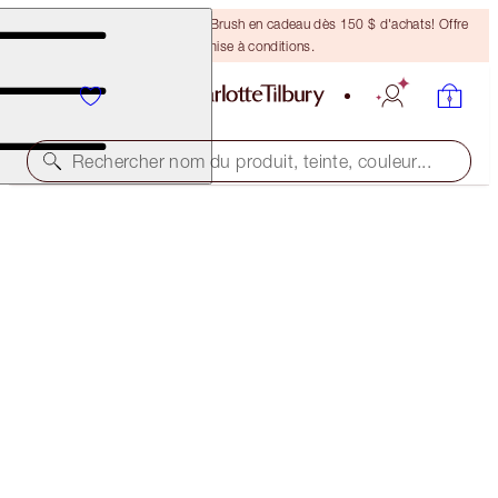
Recevez un pinceau Bronzing Brush en cadeau dès 150 $ d'achats! Offre
soumise à conditions.
Rechercher nom du produit, teinte, couleur...
40% OFF
MESMERISING HOLIDAY EYE AND LIP LOOK
BLACK FRIDAY 40% OFF
152,00 $