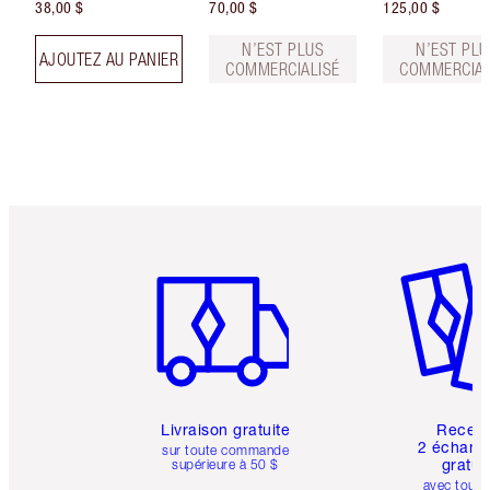
38,00 $
70,00 $
125,00 $
N’EST PLUS
N’EST PLU
AJOUTEZ AU PANIER
COMMERCIALISÉ
COMMERCIAL
Article 1 sur 6
Article 
Livraison gratuite
Recev
2 échanti
sur toute commande
gratui
supérieure à 50 $
avec toute