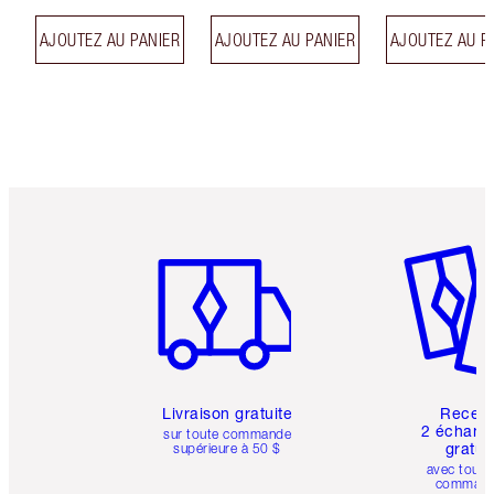
AJOUTEZ AU PANIER
AJOUTEZ AU PANIER
AJOUTEZ AU P
Article 1 sur 6
Article 
Livraison gratuite
Recev
2 échanti
sur toute commande
gratui
supérieure à 50 $
avec toute
comman