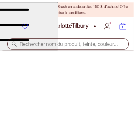
Recevez un pinceau Bronzing Brush en cadeau dès 150 $ d'achats! Offre
soumise à conditions.
Rechercher nom du produit, teinte, couleur...
ONLINE EXCLUSIVE
MATTE REVOLUTION
BETWEEN THE SHEETS
50,00 $
(
142,86 $
/
10
g
)