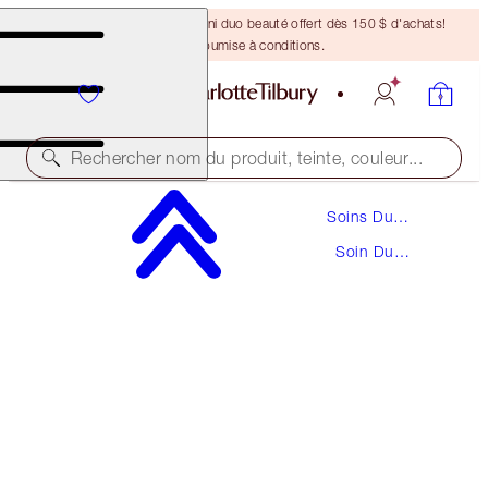
DERNIÈRE CHANCE ! Un mini duo beauté offert dès 150 $ d'achats!
Offre soumise à conditions.
Rechercher nom du produit, teinte, couleur...
Soins Du
CHARLOTTE’S MAGIC SKIN SUPERMODEL
Visage
BODY KIT
Soin Du
Corps
BODY KIT
167,00 $