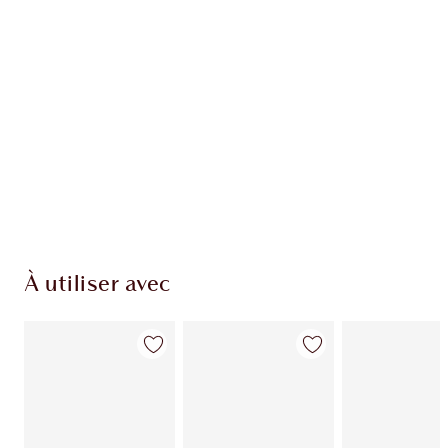
EXCLUSIVITÉS CHARLOTTE TILBURY
Club fidélité Charlotte's Darlings. Gagnez des
points de fidélité à chaque achat!
Livraison standard gratuite quand vous
dépensez 50,00 $
Choisissez 2 échantillons gratuits au moment
du paiement
À utiliser avec