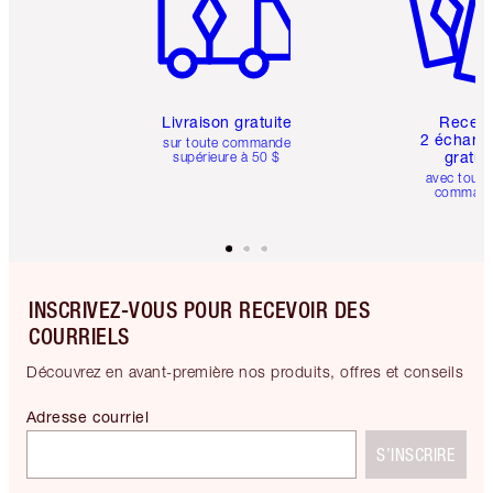
Livraison gratuite
Recev
2 échanti
sur toute commande
gratui
supérieure à 50 $
avec toute
comman
INSCRIVEZ-VOUS POUR RECEVOIR DES
COURRIELS
Découvrez en avant-première nos produits, offres et conseils
Adresse courriel
S’INSCRIRE