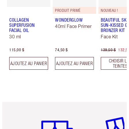
PRODUIT PRIMÉ
NOUVEAU !
COLLAGEN
WONDERGLOW
BEAUTIFUL SKI
SUPERFUSION
SUN-KISSED G
40ml Face Primer
FACIAL OIL
BRONZER KIT
30 ml
Face Kit
115,00 $
74,50 $
139,50 $
132,5
CHOISIR L
AJOUTEZ AU PANIER
AJOUTEZ AU PANIER
TEINTES
Article 1 sur 6
Article 