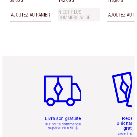
38,00 $
142,00 $
115,00 $
N’EST PLUS
AJOUTEZ AU PANIER
AJOUTEZ AU P
COMMERCIALISÉ
Article 1 sur 6
Article 
Livraison gratuite
Recev
2 échanti
sur toute commande
gratui
supérieure à 50 $
avec toute