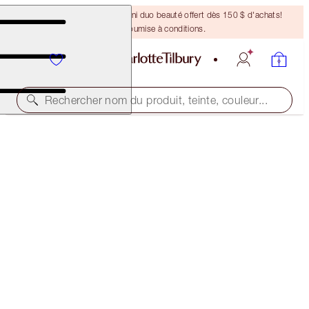
DERNIÈRE CHANCE ! Un mini duo beauté offert dès 150 $ d'achats!
Offre soumise à conditions.
Rechercher nom du produit, teinte, couleur...
CHARLOTTE’S MAGIC LIP OIL SECRETS
LIP KIT
86,00 $