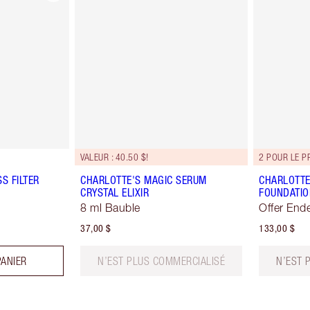
VALEUR : 40.50 $!
2 POUR LE P
S FILTER
CHARLOTTE'S MAGIC SERUM
CHARLOTTE
CRYSTAL ELIXIR
FOUNDATIO
8 ml Bauble
Offer End
37,00 $
133,00 $
PANIER
N’EST PLUS COMMERCIALISÉ
N’EST 