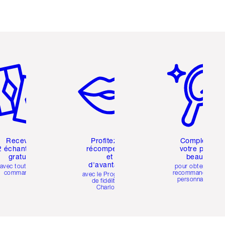
icle 2 sur 6
Article 3 sur 6
Article 4 sur 6
Recevez
Profitez de
Compléter
2 échantillons
récompenses
votre profil
gratuits
et
beauté
d'avantages
avec toutes les
pour obtenir des
commandes
recommandations
avec le Programme
personnalisées
de fidélité de
Charlotte