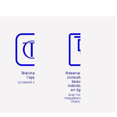
Article 5 sur 6
Article 6 sur 6
Téléchargez
Réservez une
l'appli
consultation
beauté
La beauté simplifiée
individuelle
en ligne
avec l'un des
maquilleurs pro de
Charlotte.