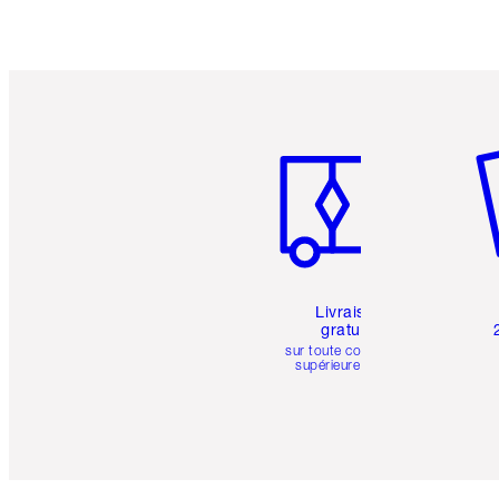
Article 1 sur 6
Art
Livraison
gratuite
sur toute commande
supérieure à 50 $