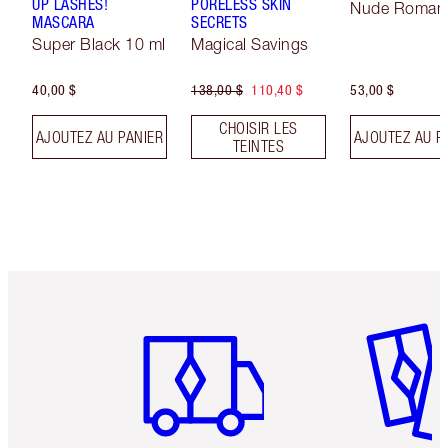
UP LASHES!
PORELESS SKIN
Nude Roman
MASCARA
SECRETS
Super Black 10 ml
Magical Savings
40,00 $
138,00 $
110,40 $
53,00 $
CHOISIR LES
AJOUTEZ AU PANIER
AJOUTEZ AU P
TEINTES
Article 1 sur 6
Article 