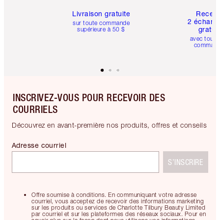
Livraison gratuite
Recev
2 échanti
sur toute commande
gratui
supérieure à 50 $
avec toute
comman
INSCRIVEZ-VOUS POUR RECEVOIR DES
COURRIELS
Découvrez en avant-première nos produits, offres et conseils
Adresse courriel
S’INSCRIRE
Offre soumise à conditions. En communiquant votre adresse
courriel, vous acceptez de recevoir des informations marketing
sur les produits ou services de Charlotte Tilbury Beauty Limited
par courriel et sur les plateformes des réseaux sociaux. Pour en