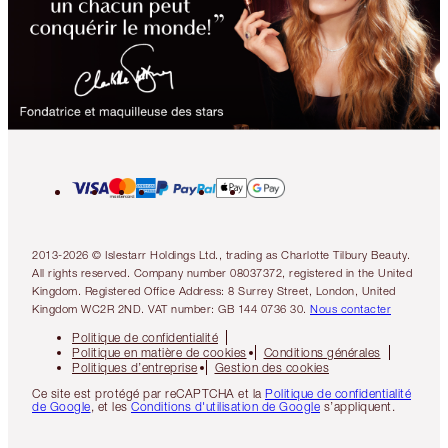
2013-2026 © Islestarr Holdings Ltd., trading as Charlotte Tilbury Beauty.
All rights reserved. Company number 08037372, registered in the United
Kingdom. Registered Office Address: 8 Surrey Street, London, United
Kingdom WC2R 2ND. VAT number: GB 144 0736 30.
Nous contacter
Politique de confidentialité
Politique en matière de cookies
Conditions générales
Politiques d’entreprise
Gestion des cookies
Ce site est protégé par reCAPTCHA et la
Politique de confidentialité
de Google
, et les
Conditions d'utilisation de Google
s’appliquent.