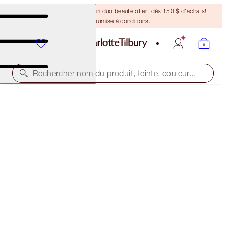
DERNIÈRE CHANCE ! Un mini duo beauté offert dès 150 $ d'achats!
Offre soumise à conditions.
Rechercher nom du produit, teinte, couleur...
AUTRES TEINTES DISPONIBLES
LOOK OF LOVE - INSTANT LOOK IN A PALETTE
PRETTY BLUSHED BEAUTY
102,00 $