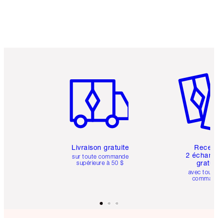
Article 1 sur 6
Article 
Livraison gratuite
Recev
2 échanti
sur toute commande
gratui
supérieure à 50 $
avec toute
comman