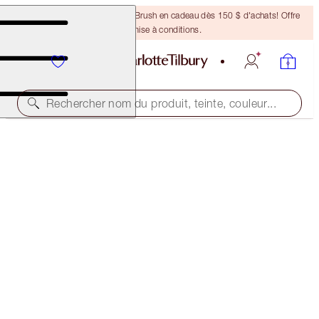
Recevez un pinceau Bronzing Brush en cadeau dès 150 $ d'achats! Offre
soumise à conditions.
Rechercher nom du produit, teinte, couleur...
ÉPUISÉ
HOT LIPS WARDROBE HOLDER
LIPSTICK HOLDER
30,00 $