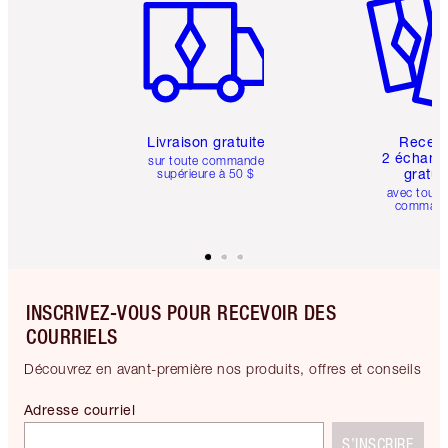
Livraison gratuite
Recev
2 échanti
sur toute commande
gratui
supérieure à 50 $
avec toute
comman
INSCRIVEZ-VOUS POUR RECEVOIR DES
COURRIELS
Découvrez en avant-première nos produits, offres et conseils
Adresse courriel
S’INSCRIRE