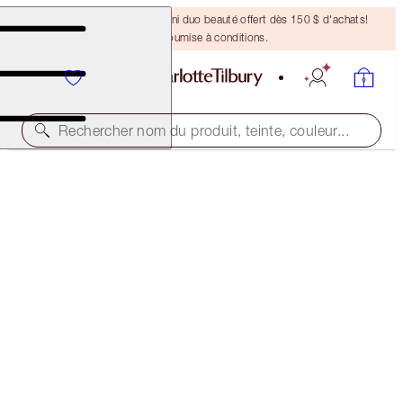
DERNIÈRE CHANCE ! Un mini duo beauté offert dès 150 $ d'achats!
Offre soumise à conditions.
Rechercher nom du produit, teinte, couleur...
NOUVEAU !
CHARLOTTE’S FLAWLESS SUMMER GLOW KIT
MAKEUP KIT
213,00 $