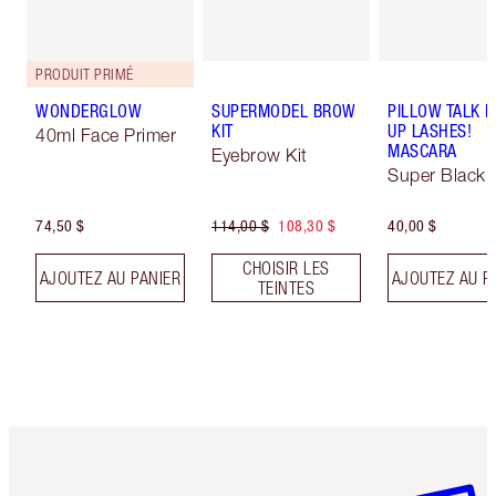
PRODUIT PRIMÉ
WONDERGLOW
SUPERMODEL BROW
PILLOW TALK 
KIT
UP LASHES!
40ml Face Primer
MASCARA
Eyebrow Kit
Super Black 
74,50 $
114,00 $
108,30 $
40,00 $
CHOISIR LES
AJOUTEZ AU PANIER
AJOUTEZ AU P
TEINTES
Article 1 sur 6
Article 