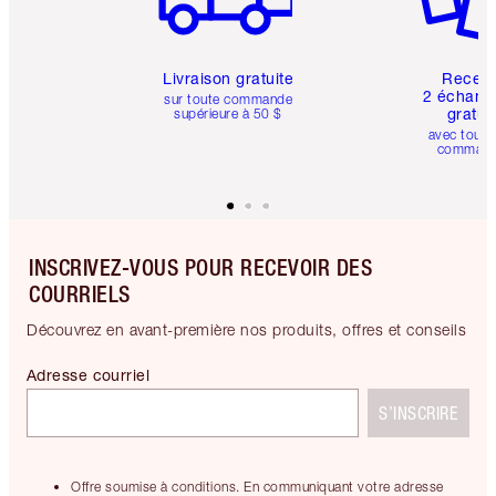
Livraison gratuite
Recev
2 échanti
sur toute commande
gratui
supérieure à 50 $
avec toute
comman
INSCRIVEZ-VOUS POUR RECEVOIR DES
COURRIELS
Découvrez en avant-première nos produits, offres et conseils
Adresse courriel
S’INSCRIRE
Offre soumise à conditions. En communiquant votre adresse