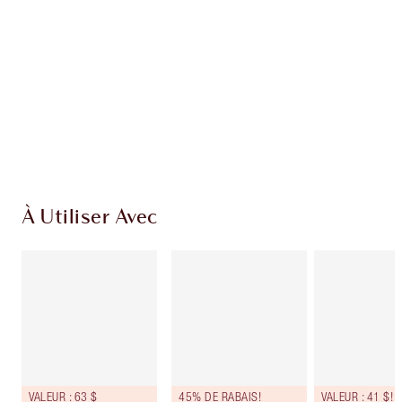
Club fidélité Charlotte's Darlings. Gagnez des
points de fidélité à chaque achat!
Livraison standard gratuite quand vous
dépensez 50,00 $
Choisissez 2 échantillons gratuits au moment
du paiement
À Utiliser Avec
VALEUR : 63 $
45% DE RABAIS!
VALEUR : 41 $!