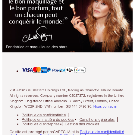
2013-2026 © Islestarr Holdings Ltd., trading as Charlotte Tilbury Beauty.
All rights reserved. Company number 08037372, registered in the United
Kingdom. Registered Office Address: 8 Surrey Street, London, United
Kingdom WC2R 2ND. VAT number: GB 144 0736 30.
Nous contacter
Politique de confidentialité
Politique en matière de cookies
Conditions générales
Politiques d’entreprise
Gestion des cookies
Ce site est protégé par reCAPTCHA et la
Politique de confidentialité