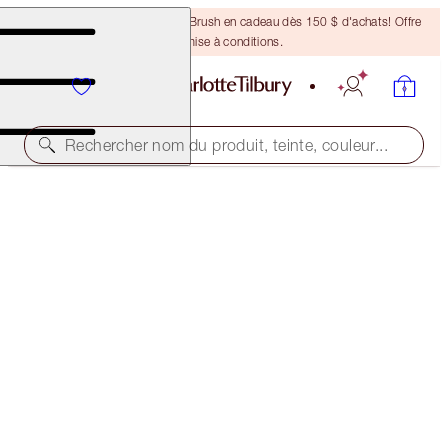
Recevez un pinceau Bronzing Brush en cadeau dès 150 $ d'achats! Offre
soumise à conditions.
Rechercher nom du produit, teinte, couleur...
40 % DE RABAIS!
CHARLOTTE’S FLAWLESS, GLOWING SKIN KIT
OFFER FINISHED
184,50 $
(
30,75 $
/
10
ml
)