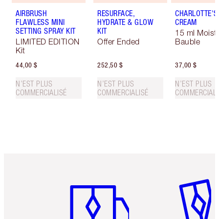
AIRBRUSH
RESURFACE,
CHARLOTTE'S
FLAWLESS MINI
HYDRATE & GLOW
CREAM
SETTING SPRAY KIT
KIT
15 ml Moistu
LIMITED EDITION
Offer Ended
Bauble
Kit
44,00 $
252,50 $
37,00 $
N’EST PLUS
N’EST PLUS
N’EST PLUS
COMMERCIALISÉ
COMMERCIALISÉ
COMMERCIALI
Article 1 sur 6
Article 