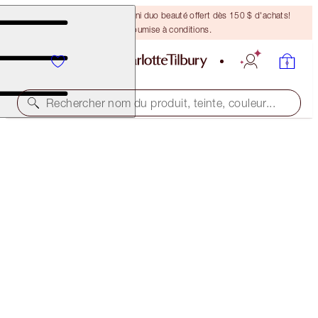
DERNIÈRE CHANCE ! Un mini duo beauté offert dès 150 $ d'achats!
Offre soumise à conditions.
Rechercher nom du produit, teinte, couleur...
35% OFF!*
COLLAGEN LIP BATH DUO
OFFER ENDED
100,00 $