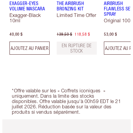
EXAGGER-EYES
THE AIRBRUSH
AIRBRUSH
VOLUME MASCARA
BRONZING KIT
FLAWLESS SET
SPRAY
Exagger-Black
Limited Time Offer
10ml
Original 100 
40,00 $
139,50 $
118,58 $
53,00 $
EN RUPTURE DE
AJOUTEZ AU PANIER
AJOUTEZ AU P
STOCK
*Offre valable sur les « Coffrets iconiques »
uniquement. Dans la limite des stocks
disponibles. Offre valable jusqu'à 00h59 EDT le 21
juillet 2026. Réduction basée sur la valeur des
produits si vendus séparément.
Article 1 sur 6
Article 