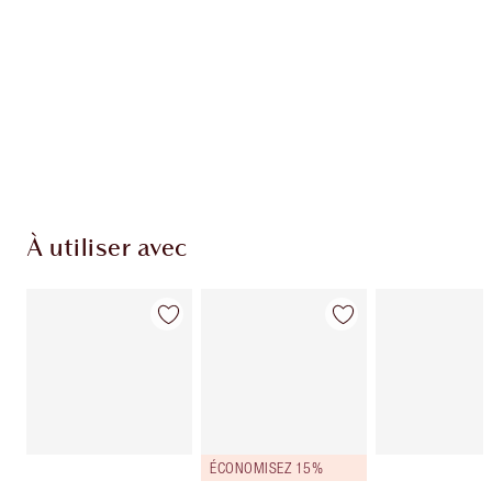
Club fidélité Charlotte's Darlings. Gagnez des
points de fidélité à chaque achat!
Livraison standard gratuite quand vous
dépensez 50,00 $
Choisissez 2 échantillons gratuits au moment
du paiement
À utiliser avec
ÉCONOMISEZ 15%