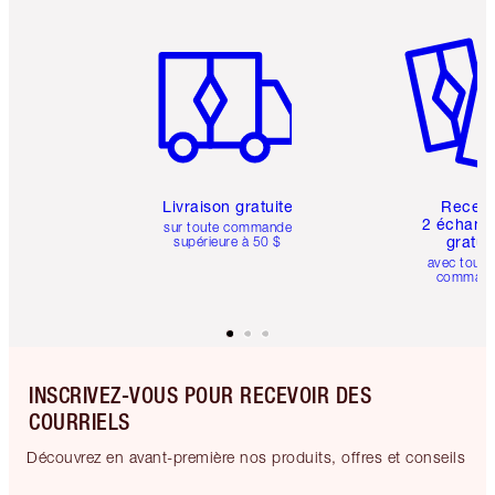
Article 1 sur 6
Article 
Livraison gratuite
Recev
2 échanti
sur toute commande
gratui
supérieure à 50 $
avec toute
comman
INSCRIVEZ-VOUS POUR RECEVOIR DES
COURRIELS
Découvrez en avant-première nos produits, offres et conseils