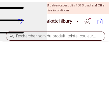
Recevez un pinceau Bronzing Brush en cadeau dès 150 $ d'achats! Offre
soumise à conditions.
Rechercher nom du produit, teinte, couleur...
BLACK FRIDAY
CUSTOMISABLE! BUILD YOUR OWN MESMERISING
LOOK!
40% OFF
159,00 $