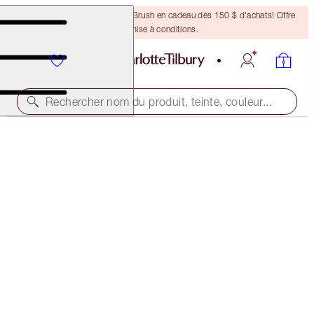
Recevez un pinceau Bronzing Brush en cadeau dès 150 $ d'achats! Offre
soumise à conditions.
Rechercher nom du produit, teinte, couleur...
BRIGHTER, MESMERISING EYES KIT
EYE KIT
86,00 $