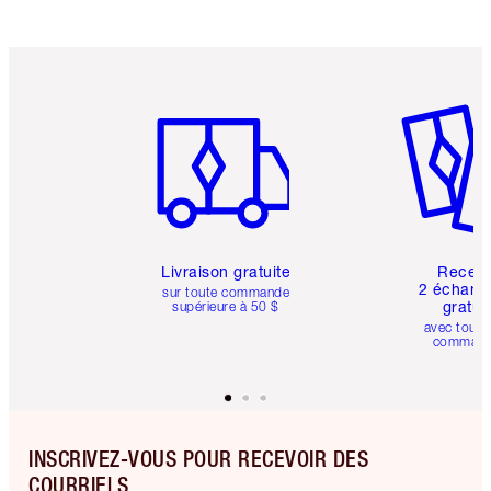
Article 1 sur 6
Article 
Livraison gratuite
Recev
2 échanti
sur toute commande
gratui
supérieure à 50 $
avec toute
comman
INSCRIVEZ-VOUS POUR RECEVOIR DES
COURRIELS