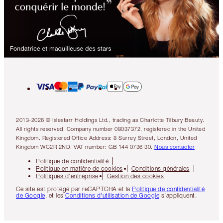
2013-2026 © Islestarr Holdings Ltd., trading as Charlotte Tilbury Beauty.
All rights reserved. Company number 08037372, registered in the United
Kingdom. Registered Office Address: 8 Surrey Street, London, United
Kingdom WC2R 2ND. VAT number: GB 144 0736 30.
Nous contacter
Politique de confidentialité
Politique en matière de cookies
Conditions générales
Politiques d’entreprise
Gestion des cookies
Ce site est protégé par reCAPTCHA et la
Politique de confidentialité
de Google
, et les
Conditions d'utilisation de Google
s’appliquent.