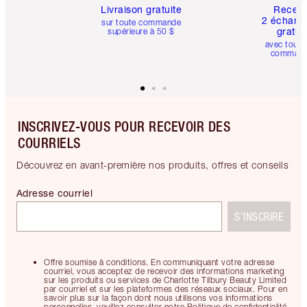
Livraison gratuite
Recev
2 échanti
sur toute commande
gratui
supérieure à 50 $
avec toute
comman
INSCRIVEZ-VOUS POUR RECEVOIR DES
COURRIELS
Découvrez en avant-première nos produits, offres et conseils
Adresse courriel
S’INSCRIRE
Offre soumise à conditions. En communiquant votre adresse
courriel, vous acceptez de recevoir des informations marketing
sur les produits ou services de Charlotte Tilbury Beauty Limited
par courriel et sur les plateformes des réseaux sociaux. Pour en
savoir plus sur la façon dont nous utilisons vos informations
personnelles, veuillez consulter notre Politique de confidentialité.