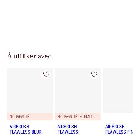
Découvrez
comment utiliser ma brume fixatrice
AIRbrush Flawless Setting Spray
pour créer un
maquillage longue tenue zéro défaut.
À utiliser avec
NOUVEAUTÉ!
NOUVEAUTÉ! FORMULE ZÉRO DÉFAUT
AIRBRUSH
AIRBRUSH
AIRBRUSH
FLAWLESS BLUR
FLAWLESS
FLAWLESS FIN