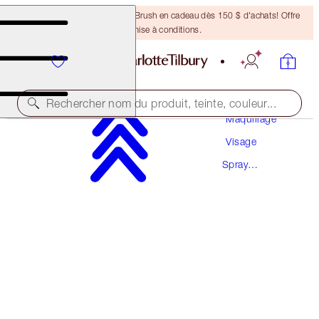
Recevez un pinceau Bronzing Brush en cadeau dès 150 $ d'achats! Offre
soumise à conditions.
Rechercher nom du produit, teinte, couleur...
Maquillage
Visage
BACK IN STOCK!
Spray
AIRBRUSH FLAWLESS SETTING SPRAY
Fixateur
200 ML
80,00 $
(
4,00 $
/
10
ml
)