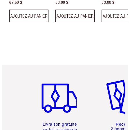
67,50 $
53,00 $
53,00 $
AJOUTEZ AU PANIER
AJOUTEZ AU PANIER
AJOUTEZ AU P
Article 1 sur 6
Article 
Livraison gratuite
Recev
2 échanti
sur toute commande