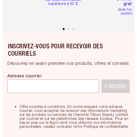
gratui
supérieure à 50 $
avec toute
comman
INSCRIVEZ-VOUS POUR RECEVOIR DES
COURRIELS
Découvrez en avant-première nos produits, offres et conseils
Adresse courriel
S’INSCRIRE
Offre soumise à conditions. En communiquant votre adresse
courriel, vous acceptez de recevoir des informations marketing
sur les produits ou services de Charlotte Tilbury Beauty Limited
par courriel et sur les plateformes des réseaux sociaux. Pour en
savoir plus sur la façon dont nous utilisons vos informations
personnelles, veuillez consulter notre Politique de confidentialité.