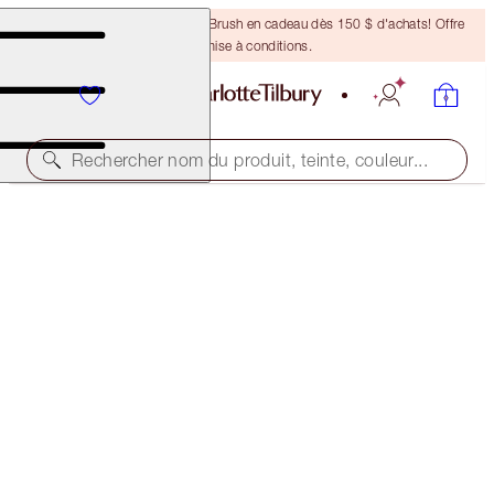
Recevez un pinceau Bronzing Brush en cadeau dès 150 $ d'achats! Offre
soumise à conditions.
Rechercher nom du produit, teinte, couleur...
NOUVEAU
AIRBRUSH FLAWLESS BLUR CONCEALER KIT
FACE KIT
108,50 $
103,08 $
(
72,33 $
/
10
g
)