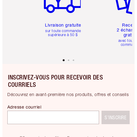
Livraison gratuite
Recev
2 échanti
sur toute commande
gratui
supérieure à 50 $
avec toute
comman
INSCRIVEZ-VOUS POUR RECEVOIR DES
COURRIELS
Découvrez en avant-première nos produits, offres et conseils
Adresse courriel
S’INSCRIRE