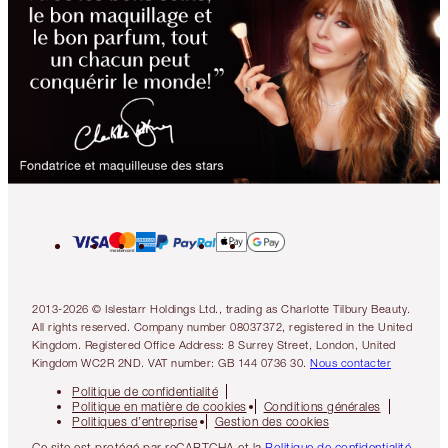
2013-2026 © Islestarr Holdings Ltd., trading as Charlotte Tilbury Beauty.
All rights reserved. Company number 08037372, registered in the United
Kingdom. Registered Office Address: 8 Surrey Street, London, United
Kingdom WC2R 2ND. VAT number: GB 144 0736 30.
Nous contacter
Politique de confidentialité
Politique en matière de cookies
Conditions générales
Politiques d’entreprise
Gestion des cookies
Ce site est protégé par reCAPTCHA et la
Politique de confidentialité