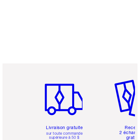
Article 1 sur 6
Article 
Livraison gratuite
Recev
2 échanti
sur toute commande
gratui
supérieure à 50 $