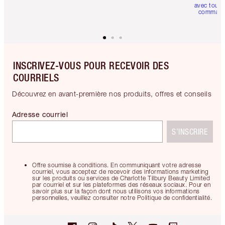
avec toute
comman
INSCRIVEZ-VOUS POUR RECEVOIR DES
COURRIELS
Découvrez en avant-première nos produits, offres et conseils
Adresse courriel
S’INSCRIRE
Offre soumise à conditions. En communiquant votre adresse
courriel, vous acceptez de recevoir des informations marketing
sur les produits ou services de Charlotte Tilbury Beauty Limited
par courriel et sur les plateformes des réseaux sociaux. Pour en
savoir plus sur la façon dont nous utilisons vos informations
personnelles, veuillez consulter notre Politique de confidentialité.