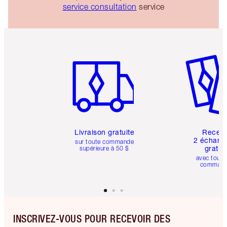
service consultation
service
Article 1 sur 6
Article 
Livraison gratuite
Recev
2 échanti
sur toute commande
gratui
supérieure à 50 $
avec toute
comman
INSCRIVEZ-VOUS POUR RECEVOIR DES