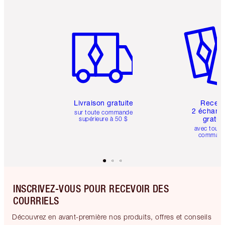
Article 1 sur 6
Article 
Livraison gratuite
Recev
2 échanti
sur toute commande
gratui
supérieure à 50 $
avec toute
comman
INSCRIVEZ-VOUS POUR RECEVOIR DES
COURRIELS
Découvrez en avant-première nos produits, offres et conseils