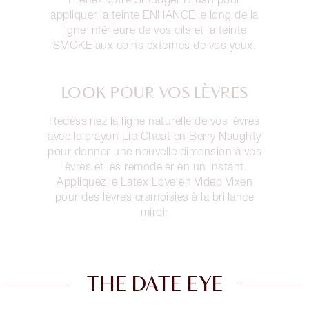
appliquer la teinte ENHANCE le long de la
ligne inférieure de vos cils et la teinte
SMOKE aux coins externes de vos yeux.
LOOK POUR VOS LÈVRES
Redessinez la ligne naturelle de vos lèvres
avec le crayon Lip Cheat en Berry Naughty
pour donner une nouvelle dimension à vos
lèvres et les remodeler en un instant.
Appliquez le Latex Love en Video Vixen
pour des lèvres cramoisies à la brillance
miroir
THE DATE EYE