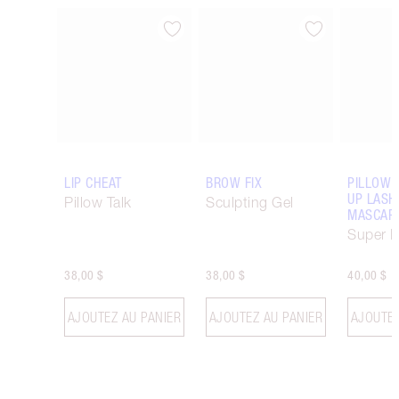
Article 1 sur 6
Article 2 sur 6
LIP CHEAT
BROW FIX
PILLOW 
UP LASH
Pillow Talk
Sculpting Gel
MASCAR
Super B
38,00 $
38,00 $
40,00 $
AJOUTEZ AU PANIER
AJOUTEZ AU PANIER
AJOUTEZ