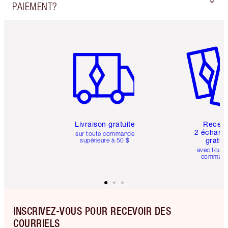
PAIEMENT?
Article 1 sur 6
Article 
Livraison gratuite
Recev
2 échanti
sur toute commande
gratui
supérieure à 50 $
avec toute
comman
INSCRIVEZ-VOUS POUR RECEVOIR DES
COURRIELS