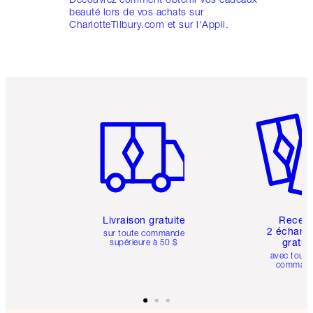
beauté lors de vos achats sur
CharlotteTilbury.com et sur l'Appli.
Article 1 sur 6
Article 
Livraison gratuite
Recev
2 échanti
sur toute commande
gratui
supérieure à 50 $
avec toute
comman