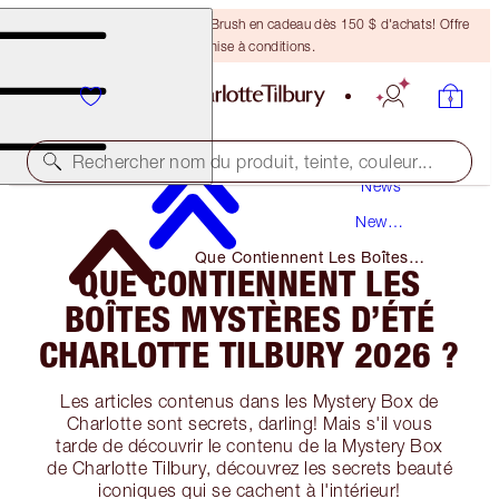
Recevez un pinceau Bronzing Brush en cadeau dès 150 $ d'achats! Offre
soumise à conditions.
Rechercher nom du produit, teinte, couleur...
News
New
Products
Que Contiennent Les Boîtes
QUE CONTIENNENT LES
Mystères D’été Charlotte Tilbury
2026 ?
BOÎTES MYSTÈRES D’ÉTÉ
CHARLOTTE TILBURY 2026 ?
Les articles contenus dans les Mystery Box de
Charlotte sont secrets, darling! Mais s'il vous
tarde de découvrir le contenu de la Mystery Box
de Charlotte Tilbury, découvrez les secrets beauté
iconiques qui se cachent à l'intérieur!