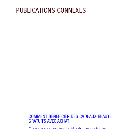
PUBLICATIONS CONNEXES
Article 1 sur 5
CHAR
POUR 
OFFRE
Décou
des o
écon
COMMENT BÉNÉFICIER DES CADEAUX BEAUTÉ
GRATUITS AVEC ACHAT
Découvrez comment obtenir vos cadeaux