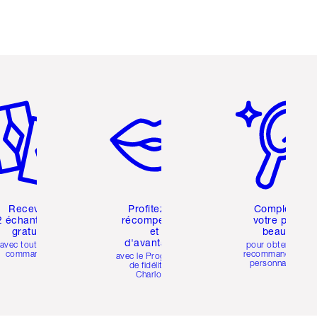
icle 2 sur 6
Article 3 sur 6
Article 4 sur 6
Recevez
Profitez de
Compléter
2 échantillons
récompenses
votre profil
gratuits
et
beauté
d'avantages
avec toutes les
pour obtenir des
commandes
recommandations
avec le Programme
personnalisées
de fidélité de
Charlotte