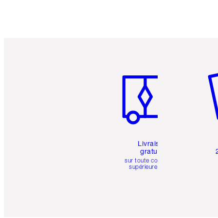
Article 1 sur 6
Art
Livraison
gratuite
sur toute commande
supérieure à 50 $