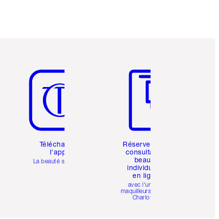
Article 5 sur 6
Article 6 sur 6
Téléchargez
Réservez une
l'appli
consultation
beauté
La beauté simplifiée
individuelle
en ligne
avec l'un des
maquilleurs pro de
Charlotte.