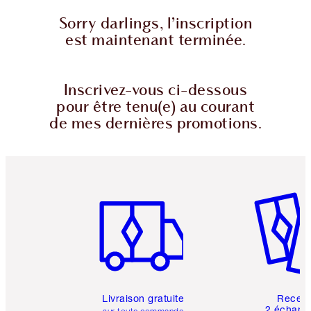
Sorry darlings, l’inscription
est maintenant terminée.
Inscrivez-vous ci-dessous
pour être tenu(e) au courant
de mes dernières promotions.
Article 1 sur 6
Article 
Livraison gratuite
Recev
2 échanti