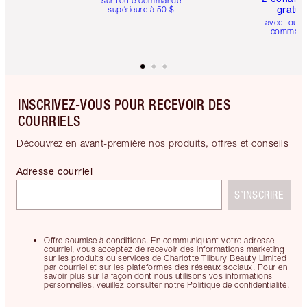
sur toute commande
gratui
supérieure à 50 $
avec toute
comman
INSCRIVEZ-VOUS POUR RECEVOIR DES
COURRIELS
Découvrez en avant-première nos produits, offres et conseils
Adresse courriel
S’INSCRIRE
Offre soumise à conditions. En communiquant votre adresse
courriel, vous acceptez de recevoir des informations marketing
sur les produits ou services de Charlotte Tilbury Beauty Limited
par courriel et sur les plateformes des réseaux sociaux. Pour en
savoir plus sur la façon dont nous utilisons vos informations
personnelles, veuillez consulter notre Politique de confidentialité.