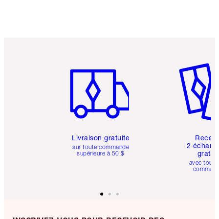
Article 1 sur 6
Article 
Livraison gratuite
Recev
2 échanti
sur toute commande
gratui
supérieure à 50 $
avec toute
comman