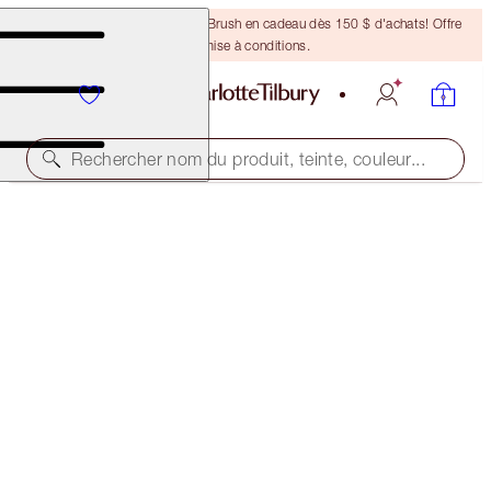
Recevez un pinceau Bronzing Brush en cadeau dès 150 $ d'achats! Offre
soumise à conditions.
Rechercher nom du produit, teinte, couleur...
NOUVEAU !
GOLDEN, GLOWING HOLIDAY LOOK
MAKEUP KIT
125,00 $