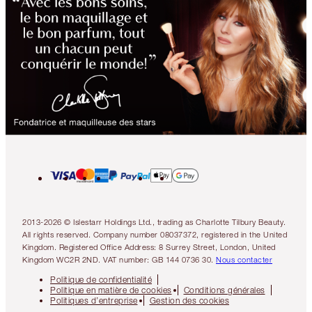
2013-2026 © Islestarr Holdings Ltd., trading as Charlotte Tilbury Beauty.
All rights reserved. Company number 08037372, registered in the United
Kingdom. Registered Office Address: 8 Surrey Street, London, United
Kingdom WC2R 2ND. VAT number: GB 144 0736 30.
Nous contacter
Politique de confidentialité
Politique en matière de cookies
Conditions générales
Politiques d’entreprise
Gestion des cookies