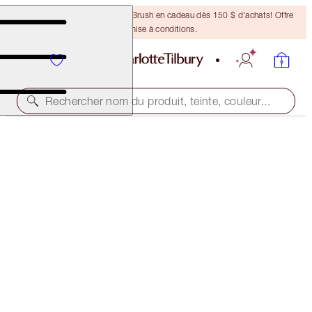
Recevez un pinceau Bronzing Brush en cadeau dès 150 $ d'achats! Offre
soumise à conditions.
Rechercher nom du produit, teinte, couleur...
PLUMPGASM LIP CHEAT KIT
LIP KIT
88,00 $
83,60 $