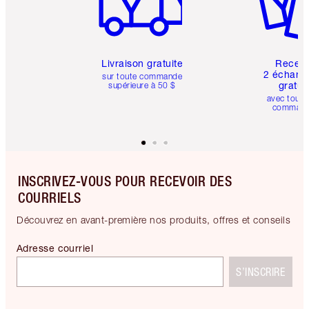
Livraison gratuite
Recev
2 échanti
sur toute commande
gratui
supérieure à 50 $
avec toute
comman
INSCRIVEZ-VOUS POUR RECEVOIR DES
COURRIELS
Découvrez en avant-première nos produits, offres et conseils
Adresse courriel
S’INSCRIRE