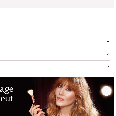
DON'T
MISS