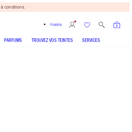
à conditions.
Fidélité
PARFUMS
TROUVEZ VOS TEINTES
SERVICES
ANALYSEUR DE PEAU
Mini duo beauté
offert
dès 150 $ d'achats! Offre
soumise à conditions.
NOUVEAUTÉ ! Profitez d'un RABAIS magique de
40 %* sur 3 produits de soin puissants