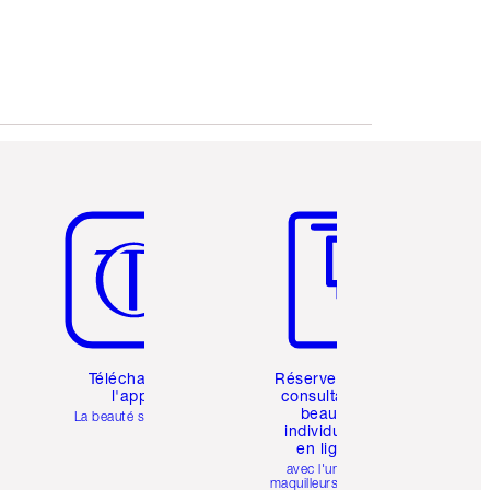
Choisissez 2 échantillons gratuits au
moment du paiement
Article 5 sur 6
Article 6 sur 6
Téléchargez
Réservez une
l'appli
consultation
beauté
La beauté simplifiée
individuelle
en ligne
avec l'un des
maquilleurs pro de