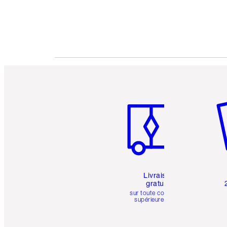
Article 1 sur 6
Art
Livraison
gratuite
sur toute commande
supérieure à 50 $