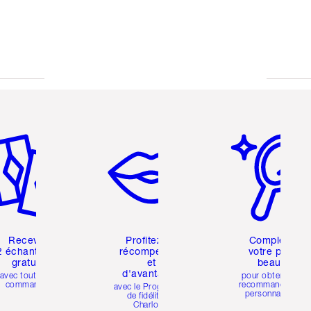
icle 2 sur 6
Article 3 sur 6
Article 4 sur 6
Recevez
Profitez de
Compléter
2 échantillons
récompenses
votre profil
gratuits
et
beauté
d'avantages
avec toutes les
pour obtenir des
commandes
recommandations
avec le Programme
personnalisées
de fidélité de
Charlotte