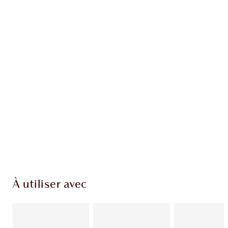
EXCLUSIVITÉS CHARLOTTE TILBURY
Club fidélité Charlotte's Darlings. Gagnez des
points de fidélité à chaque achat!
Livraison standard gratuite quand vous
dépensez 50,00 $
Choisissez 2 échantillons gratuits au moment
du paiement
À utiliser avec