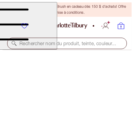
Recevez un pinceau Bronzing Brush en cadeau dès 150 $ d'achats! Offre
soumise à conditions.
Rechercher nom du produit, teinte, couleur...
45 % DE RABAIS!
AIRBRUSH FLAWLESS LIP BLUR & CHEAT KIT
OFFER ENDED
130,00 $