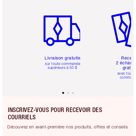
Article 1 sur 6
Article 
Livraison gratuite
Recev
2 échanti
sur toute commande
gratui
supérieure à 50 $
avec toute
comman
INSCRIVEZ-VOUS POUR RECEVOIR DES
COURRIELS
Découvrez en avant-première nos produits, offres et conseils