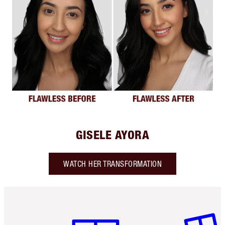
GISELE AYORA
WATCH HER TRANSFORMATION
Article 1 sur 6
Article 