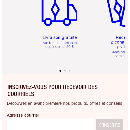
Livraison gratuite
Recev
2 échanti
sur toute commande
gratui
supérieure à 50 $
avec toute
comman
INSCRIVEZ-VOUS POUR RECEVOIR DES
COURRIELS
Découvrez en avant-première nos produits, offres et conseils
Adresse courriel
S’INSCRIRE