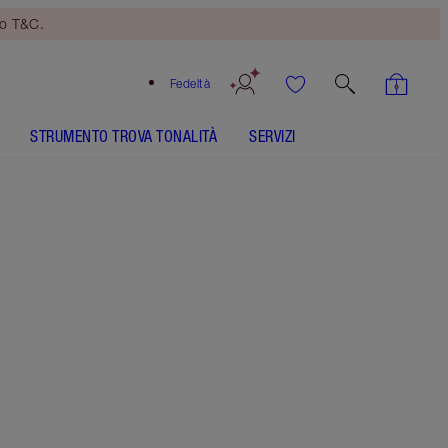
no T&C.
Fedeltà
STRUMENTO TROVA TONALITÀ
SERVIZI
Formato
15ml
20,00 €