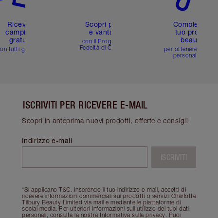
Ricevi 2
Scopri premi
Completa il
campioni
e vantaggi
tuo profilo
gratuiti
beauty
con il Programma
Fedeltà di Charlotte
on tutti gli ordini
per ottenere consigl
personalizzati
ISCRIVITI PER RICEVERE E-MAIL
Scopri in anteprima nuovi prodotti, offerte e consigli
Indirizzo e-mail
ISCRIVITI
*Si applicano T&C. Inserendo il tuo indirizzo e-mail, accetti di
ricevere informazioni commerciali sui prodotti o servizi Charlotte
Tilbury Beauty Limited via mail e mediante le piattaforme di
social media. Per ulteriori informazioni sull'utilizzo dei tuoi dati
personali, consulta la nostra Informativa sulla privacy. Puoi