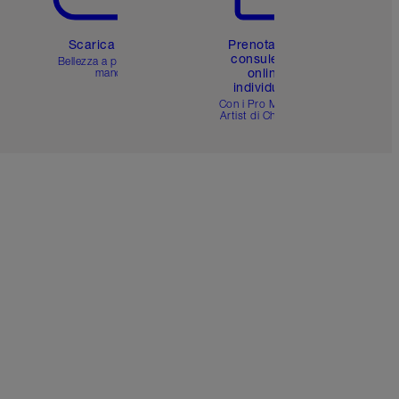
Scarica l'app
Prenota una
consulenza
Bellezza a portata di
online
mano
individuale
i
Con i Pro Make-up
Artist di Charlotte.