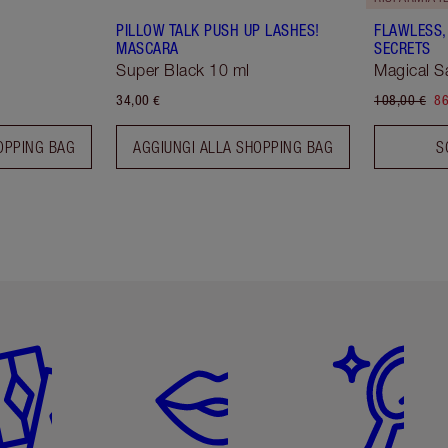
PILLOW TALK PUSH UP LASHES!
FLAWLESS,
MASCARA
SECRETS
Super Black 10 ml
Magical S
34,00 €
108,00 €
86
OPPING BAG
AGGIUNGI ALLA SHOPPING BAG
S
icolo 2 di 6
Articolo 3 di 6
Articolo 4 di 6