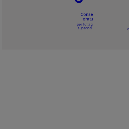
Consegna
gratuita
per tutti gli ordini
superiori a 59 €
c