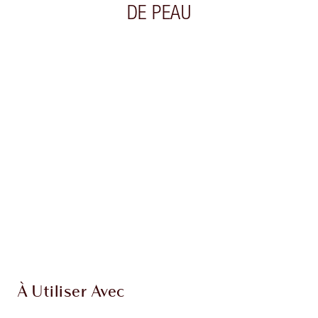
DE PEAU
Article 1 sur 20
Arti
À Utiliser Avec