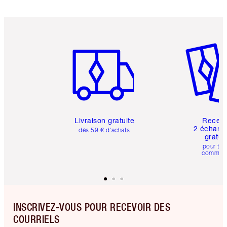
Article 1 sur 6
Article 
Livraison gratuite
Recev
2 échanti
dès 59 € d'achats
gratui
pour tou
comman
INSCRIVEZ-VOUS POUR RECEVOIR DES
COURRIELS