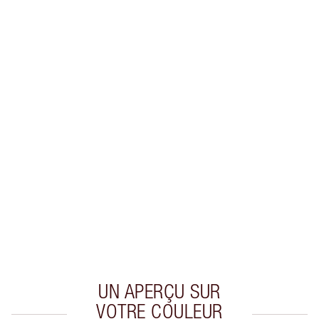
Recevez 34 pièces de fidélité
En savoir plus
EXCLUSIVITÉS CHARLOTTE TILBURY
Club fidélité Charlotte's Darlings. Gagnez des
pièces de fidélité à chaque achat!
Livraison standard gratuite lorsque votre
montant atteint 59,00 €
Choissisez 2 échantillons gratuits au moment
de confirmer vos achats
UN APERÇU SUR
VOTRE COULEUR