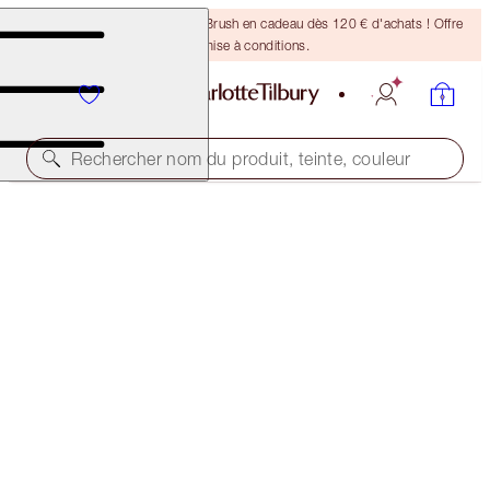
Recevez un pinceau Bronzing Brush en cadeau dès 120 € d'achats ! Offre
soumise à conditions.
Rechercher nom du produit, teinte, couleur
FULL FAT LASHES
GLOSSY BLACK
34,00 €
(
42,50 €
/
10
ml
)