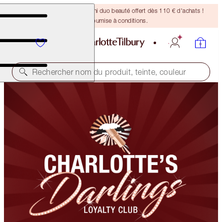
DERNIÈRE CHANCE ! Un mini duo beauté offert dès 110 € d'achats !
Offre soumise à conditions.
Rechercher nom du produit, teinte, couleur