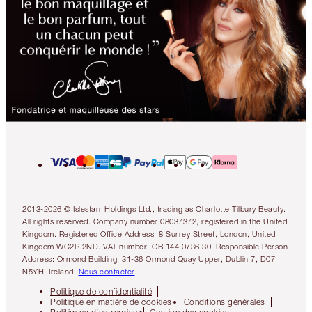
2013-2026 © Islestarr Holdings Ltd., trading as Charlotte Tilbury Beauty.
All rights reserved. Company number 08037372, registered in the United
Kingdom. Registered Office Address: 8 Surrey Street, London, United
Kingdom WC2R 2ND. VAT number: GB 144 0736 30. Responsible Person
Address: Ormond Building, 31-36 Ormond Quay Upper, Dublin 7, D07
N5YH, Ireland.
Nous contacter
Politique de confidentialité
Politique en matière de cookies
Conditions générales